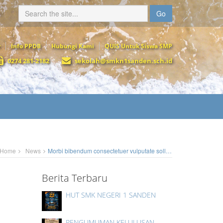
Go
r
Info PPDB
Hubungi Kami
QUIS Untuk Siswa SMP
0274 281-2182
sekolah@smkn1sanden.sch.id
Home
News
Morbi bibendum consectetuer vulputate sollicitudin
Berita Terbaru
HUT SMK NEGERI 1 SANDEN
PENGUMUMAN KELULUSAN