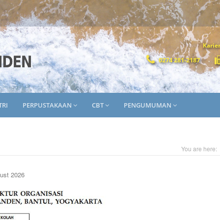
Karie
0274 281-2187
TRI
PERPUSTAKAAN
CBT
PENGUMUMAN
You are here:
gust 2026